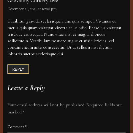
Geovanny Corkery
says:
December 21, 2021 at 10:08 pm
Curabitur gravida scelerisque nunc quis semper. Vivamus eu
metus quis quam volutpat viverra ac ut odio. Phasellus volutpat
tristique consequat. Nunc vitae nisl et magna rhoncus
sollicitudin. Vestibulum posuere augue et nisi ultricies, vel
condimentum ante consectetur. Ut at tellus a nisi dictum
lobortis auctor scelerisque dui.
REPLY
Leave a Reply
Your email address will not be published.
Required fields are
marked
*
Comment
*