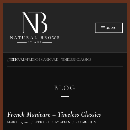
MENU
//
PEDICURE
//
FRENCH MANICURE – TIMELESS CLASSICS
BLOG
French Manicure – Timeless Classics
ON
MARCH 12, 2021
PEDICURE
BY
ADMIN
2 COMMENTS
FRENCH