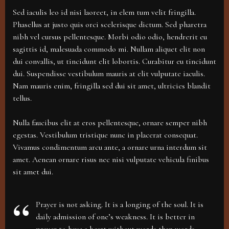
MANICURE
Sed iaculis leo id nisi laoreet, in elem tum velit fringilla.
–
TIMELESS
Phasellus at justo quis orci scelerisque dictum. Sed pharetra
CLASSICS
nibh vel cursus pellentesque. Morbi odio odio, hendrerit eu
sagittis id, malesuada commodo mi. Nullam aliquet elit non
dui convallis, ut tincidunt elit lobortis. Curabitur eu tincidunt
dui. Suspendisse vestibulum mauris at elit vulputate iaculis.
Nam mauris enim, fringilla sed dui sit amet, ultricies blandit
tellus.
Nulla faucibus elit at eros pellentesque, ornare semper nibh
egestas. Vestibulum tristique nunc in placerat consequat.
Vivamus condimentum arcu ante, a ornare urna interdum sit
amet. Aenean ornare risus nec nisi vulputate vehicula finibus
sit amet dui.
Prayer is not asking. It is a longing of the soul. It is
daily admission of one’s weakness. It is better in