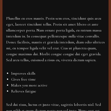
Phasellus eu eros mauris. Proin sem eros, tincidunt quis arcu
eget, laoreet tincidunt tellus. Proin sit amet libero et ante
ullamcorper porta. Nam ornare porta ligula, eu rutrum massa
interdum in. In consequat pellentesque nulla vitae convallis.
Donec facilisis, mauris et gravida interdum, diam odio ultrices
mi, eu tempor ligula velit vel erat. Cras ut pharetra quam,
congue maximus dui. Morbi congue congue dui eget gravida.
Sed arcu tellus, euismod a risus eu, viverra dictum sapien.
Improves skills
Gives free time
Makes you more active
Relieves fatigue
Sed dui risus, luctus et justo vitae, sagittis lobortis nisl. Sed
non nibh at quam dictum porta non vel justo. Nunc erat est,