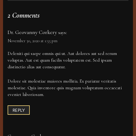
2 Comments
Dr. Geovanny Corkery
says:
November 30, 2020 at 1:55 pm
Deleniti qui saepe omnis qui ut. Aut dolores aut sed rerum
voluptas. Aut est quam facilis voluptatem est. Sed ipsam
distinctio alias aut consequatur.
Dolore sit molestiae maiores mollitia. Ex pariatur veritatis
molestiae. Quia inventore quis magnam voluptatum occaecati
eveniet laboriosam.
REPLY