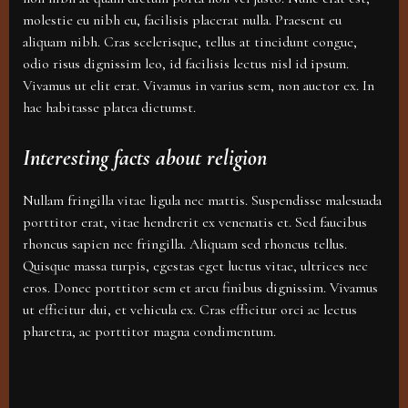
molestie eu nibh eu, facilisis placerat nulla. Praesent eu
aliquam nibh. Cras scelerisque, tellus at tincidunt congue,
odio risus dignissim leo, id facilisis lectus nisl id ipsum.
Vivamus ut elit erat. Vivamus in varius sem, non auctor ex. In
hac habitasse platea dictumst.
Interesting facts about religion
Nullam fringilla vitae ligula nec mattis. Suspendisse malesuada
porttitor erat, vitae hendrerit ex venenatis et. Sed faucibus
rhoncus sapien nec fringilla. Aliquam sed rhoncus tellus.
Quisque massa turpis, egestas eget luctus vitae, ultrices nec
eros. Donec porttitor sem et arcu finibus dignissim. Vivamus
ut efficitur dui, et vehicula ex. Cras efficitur orci ac lectus
pharetra, ac porttitor magna condimentum.