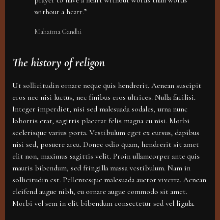
prayer to have a heart without words than words
without a heart.”
Mahatma Gandhi
The history of religon
Ut sollicitudin ornare neque quis hendrerit. Aenean suscipit
eros nec nisi luctus, nec finibus eros ultrices. Nulla facilisi.
Integer imperdiet, nisi sed malesuada sodales, urna nunc
lobortis erat, sagittis placerat felis magna eu nisi. Morbi
scelerisque varius porta. Vestibulum eget ex cursus, dapibus
nisi sed, posuere arcu. Donec odio quam, hendrerit sit amet
elit non, maximus sagittis velit. Proin ullamcorper ante quis
mauris bibendum, sed fringilla massa vestibulum. Nam in
sollicitudin est. Pellentesque malesuada auctor viverra. Aenean
eleifend augue nibh, eu ornare augue commodo sit amet.
Morbi vel sem in elit bibendum consectetur sed vel ligula.