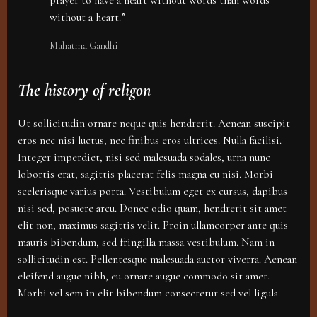
prayer to have a heart without words than words
without a heart.”
Mahatma Gandhi
The history of religon
Ut sollicitudin ornare neque quis hendrerit. Aenean suscipit
eros nec nisi luctus, nec finibus eros ultrices. Nulla facilisi.
Integer imperdiet, nisi sed malesuada sodales, urna nunc
lobortis erat, sagittis placerat felis magna eu nisi. Morbi
scelerisque varius porta. Vestibulum eget ex cursus, dapibus
nisi sed, posuere arcu. Donec odio quam, hendrerit sit amet
elit non, maximus sagittis velit. Proin ullamcorper ante quis
mauris bibendum, sed fringilla massa vestibulum. Nam in
sollicitudin est. Pellentesque malesuada auctor viverra. Aenean
eleifend augue nibh, eu ornare augue commodo sit amet.
Morbi vel sem in elit bibendum consectetur sed vel ligula.