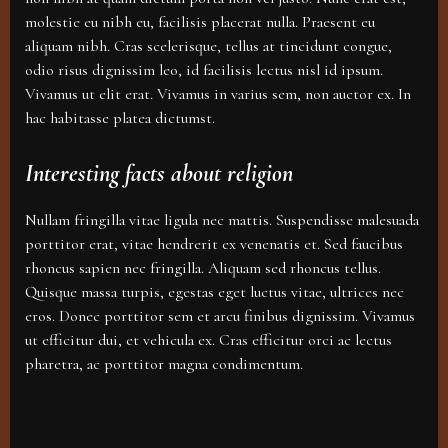
molestie eu nibh eu, facilisis placerat nulla. Praesent eu
aliquam nibh. Cras scelerisque, tellus at tincidunt congue,
odio risus dignissim leo, id facilisis lectus nisl id ipsum.
Vivamus ut elit erat. Vivamus in varius sem, non auctor ex. In
hac habitasse platea dictumst.
Interesting facts about religion
Nullam fringilla vitae ligula nec mattis. Suspendisse malesuada
porttitor erat, vitae hendrerit ex venenatis et. Sed faucibus
rhoncus sapien nec fringilla. Aliquam sed rhoncus tellus.
Quisque massa turpis, egestas eget luctus vitae, ultrices nec
eros. Donec porttitor sem et arcu finibus dignissim. Vivamus
ut efficitur dui, et vehicula ex. Cras efficitur orci ac lectus
pharetra, ac porttitor magna condimentum.