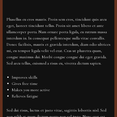
Phasellus eu eros mauris. Proin sem eros, tincidunt quis arcu
eget, laoreet tincidunt tellus. Proin sit amet libero et ante
ullamcorper porta. Nam ornare porta ligula, eu rutrum massa
interdum in. In consequat pellentesque nulla vitae convallis.
Donec facilisis, mauris et gravida interdum, diam odio ultrices
mi, eu tempor ligula velit vel erat. Cras ut pharetra quam,
congue maximus dui. Morbi congue congue dui eget gravida.
Sed arcu tellus, euismod a risus eu, viverra dictum sapien.
Improves skills
Gives free time
Makes you more active
Relieves fatigue
Sed dui risus, luctus et justo vitae, sagittis lobortis nisl. Sed
non nibh at quam dictum porta non vel justo. Nunc erat est,