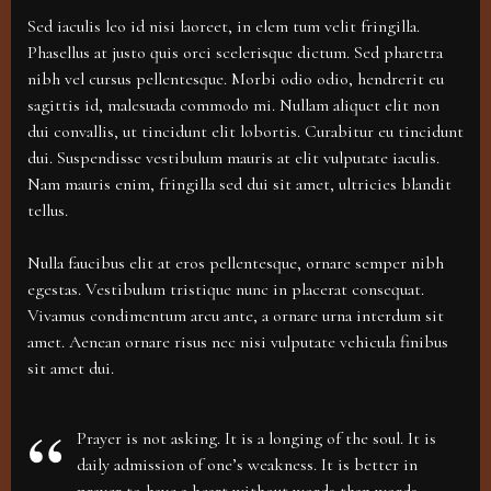
WAYS
Sed iaculis leo id nisi laoreet, in elem tum velit fringilla.
TO
STRENGTHE
Phasellus at justo quis orci scelerisque dictum. Sed pharetra
NAILS
nibh vel cursus pellentesque. Morbi odio odio, hendrerit eu
sagittis id, malesuada commodo mi. Nullam aliquet elit non
dui convallis, ut tincidunt elit lobortis. Curabitur eu tincidunt
dui. Suspendisse vestibulum mauris at elit vulputate iaculis.
Nam mauris enim, fringilla sed dui sit amet, ultricies blandit
tellus.
Nulla faucibus elit at eros pellentesque, ornare semper nibh
egestas. Vestibulum tristique nunc in placerat consequat.
Vivamus condimentum arcu ante, a ornare urna interdum sit
amet. Aenean ornare risus nec nisi vulputate vehicula finibus
sit amet dui.
Prayer is not asking. It is a longing of the soul. It is
daily admission of one’s weakness. It is better in